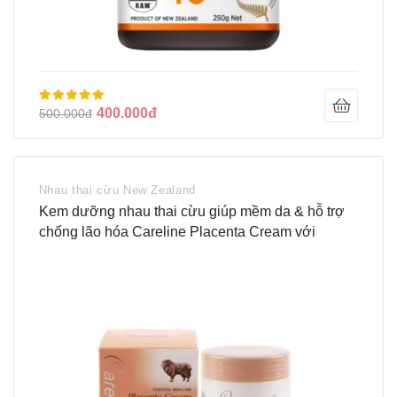
400.000đ
500.000đ
Nhau thai cừu New Zealand
Kem dưỡng nhau thai cừu giúp mềm da & hỗ trợ
chống lão hóa Careline Placenta Cream với
Collagen & Vitamin E