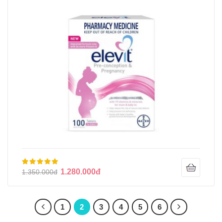
Và Mẹ Bầu
1.280.000đ
1.350.000đ
1
2
3
4
5
6