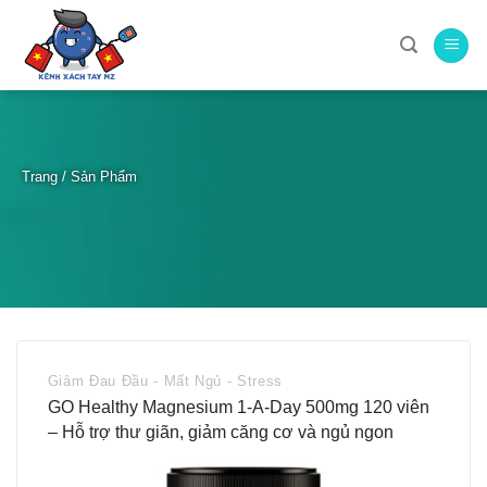
Skip
to
content
Trang
/
Sản Phẩm
Giảm Đau Đầu - Mất Ngủ - Stress
GO Healthy Magnesium 1-A-Day 500mg 120 viên
– Hỗ trợ thư giãn, giảm căng cơ và ngủ ngon