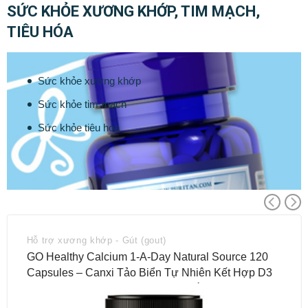
SỨC KHỎE XƯƠNG KHỚP, TIM MẠCH,
TIÊU HÓA
Sức khỏe xương khớp
Sức khỏe tim mạch
Sức khỏe tiêu hóa
Hỗ trợ xương khớp - Gút (gout)
GO Healthy Calcium 1-A-Day Natural Source 120
Capsules – Canxi Tảo Biển Tự Nhiên Kết Hợp D3
& K2 Cho Khung Xương Vững Chắc