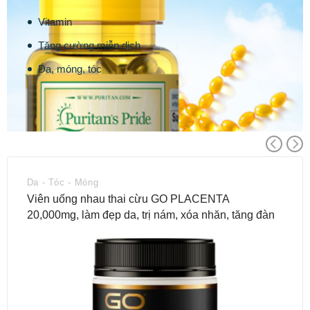
Vitamin
Tăng cường miễn dịch
Da, móng, tóc
Da - Tóc - Móng
Viên uống nhau thai cừu GO PLACENTA
20,000mg, làm đẹp da, trị nám, xóa nhăn, tăng đàn
hồi da (180v)