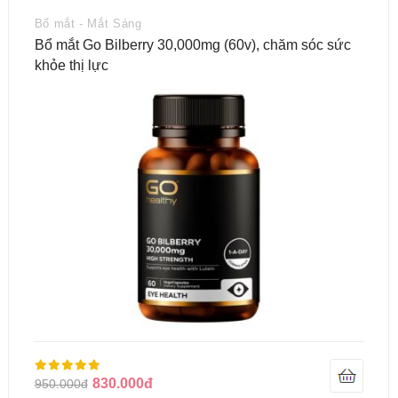
Bổ mắt - Mắt Sáng
Bổ mắt Go Bilberry 30,000mg (60v), chăm sóc sức
khỏe thị lực
830.000đ
950.000đ