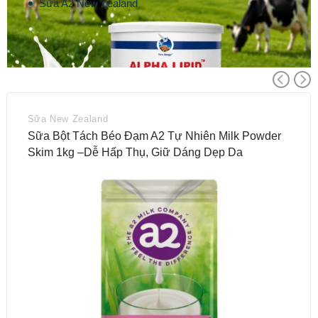
Sữa A2 New Zealand
Sữa New Zealand
Sữa Bột Tách Béo Đạm A2 Tự Nhiên Milk Powder
Skim 1kg –Dễ Hấp Thụ, Giữ Dáng Dẹp Da