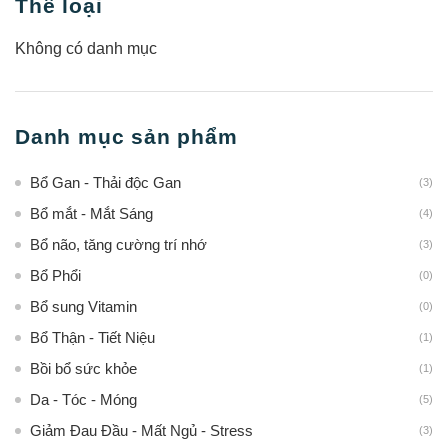
Thể loại
Không có danh mục
Danh mục sản phẩm
Bổ Gan - Thải độc Gan
(3)
Bổ mắt - Mắt Sáng
(4)
Bổ não, tăng cường trí nhớ
(3)
Bổ Phổi
(0)
Bổ sung Vitamin
(0)
Bổ Thận - Tiết Niệu
(1)
Bồi bổ sức khỏe
(1)
Da - Tóc - Móng
(5)
Giảm Đau Đầu - Mất Ngủ - Stress
(3)