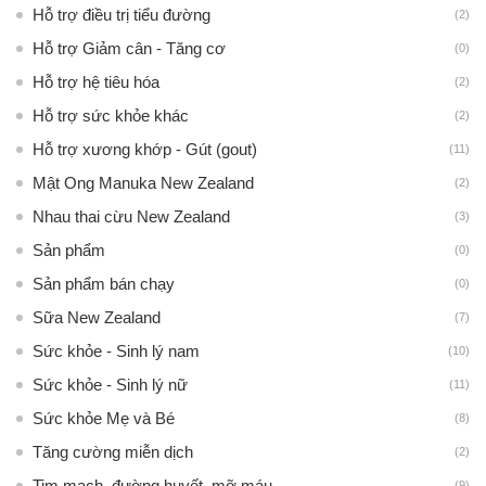
Hỗ trợ điều trị tiểu đường
(2)
Hỗ trợ Giảm cân - Tăng cơ
(0)
Hỗ trợ hệ tiêu hóa
(2)
Hỗ trợ sức khỏe khác
(2)
Hỗ trợ xương khớp - Gút (gout)
(11)
Mật Ong Manuka New Zealand
(2)
Nhau thai cừu New Zealand
(3)
Sản phẩm
(0)
Sản phẩm bán chạy
(0)
Sữa New Zealand
(7)
Sức khỏe - Sinh lý nam
(10)
Sức khỏe - Sinh lý nữ
(11)
Sức khỏe Mẹ và Bé
(8)
Tăng cường miễn dịch
(2)
Tim mạch, đường huyết, mỡ máu
(9)